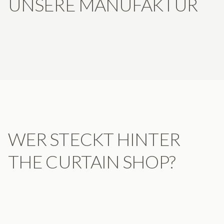
UNSERE MANUFAKTUR
WER STECKT HINTER
THE CURTAIN SHOP?
LARS LEPPIN
FLAGSHIPSTORE BERLIN